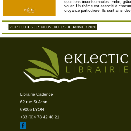
questions incontournables. Enfin, grâce
vouer. Un thème est associé à chacun d
croyance particulière. Ils sont ainsi 
VOIR TOUTES LES NOUVEAUTÉS DE JANVIER 2026
>
Librairie Cadence
62 rue St Jean
69005 LYON
+33 (0)4 78 42 48 21