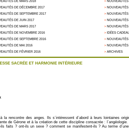
EAUTÉS DE MARS 2018
>
NOUVEAUTÉS 
EAUTÉS DE DÉCEMBRE 2017
>
NOUVEAUTÉS 
EAUTÉS DE SEPTEMBRE 2017
>
NOUVEAUTÉS 
EAUTÉS DE JUIN 2017
>
NOUVEAUTÉS 
EAUTÉS DE MARS 2017
>
NOUVEAUTÉS 
EAUTÉS DE NOVEMBRE 2016
>
IDÉES CADEAU
EAUTÉS DE SEPTEMBRE 2016
>
NOUVEAUTÉS D
EAUTÉS DE MAI 2016
>
NOUVEAUTÉS 
EAUTÉS DE FÉVRIER 2016
>
ARCHIVES
ESSE SACRÉE ET HARMONIE INTÉRIEURE
k
a rencontre des anges. Ils s´intéressent d´abord à leurs lointaines orig
cente de Gérone et à la création de cette discipline consacrée : l´angéologi
-ils faits ? ont-ils un sexe ? comment se manifestent-ils ? Au terme d´une