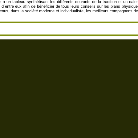
 à un tableau synthétisant les différents courants de la tradition et un cale
´entre eux afin de bénéficier de tous leurs conseils sur les plans physique
devenus, dans la société moderne et individualiste, les meilleurs compagnons 