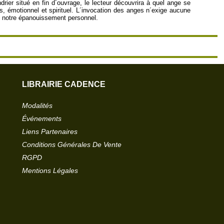
ndrier situé en fin d´ouvrage, le lecteur découvrira à quel ange se
s, émotionnel et spirituel. L´invocation des anges n´exige aucune
de notre épanouissement personnel.
LIBRAIRIE CADENCE
Modalités
Événements
Liens Partenaires
Conditions Générales De Vente
RGPD
Mentions Légales