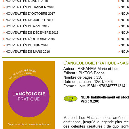
>
NOUVEAUTÉS D´AVRIL 2018
>
NOUV
>
NOUVEAUTÉS DE JANVIER 2018
>
NOUV
>
NOUVEAUTÉS D´OCTOBRE 2017
>
NOUV
>
NOUVEAUTÉS DE JUILLET 2017
>
NOUV
>
NOUVEAUTÉS DE AVRIL 2017
>
NOUV
>
NOUVEAUTÉS DE DÉCEMBRE 2016
>
NOUV
>
NOUVEAUTÉS D´OCTOBRE 2016
>
NOUV
>
NOUVEAUTÉS DE JUIN 2016
>
NOUV
>
NOUVEAUTÉS DE MARS 2016
>
NOUV
L´ANGÉOLOGIE PRATIQUE - SAG
Auteur :
ABRAHAM Marie et Luc
Editeur :
PIKTOS Poche
Nombre de pages : 330
Date de parution : 12/01/2026
Forme : Livre ISBN : 9782487771314
TRAJ267
NEUF habituellement en stoc
Prix : 9.20€
Marie et Luc Abraham nous amènent à l
chrétienne, jusqu´à la légende plus ré
ces célestes créatures : de quoi sont